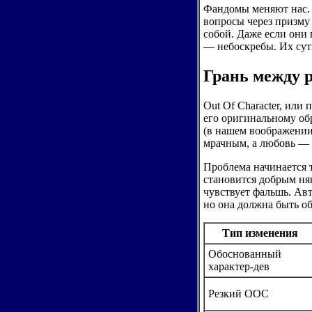
Фандомы меняют нас. 
вопросы через призму
собой. Даже если они 
— небоскребы. Их суть
Грань между 
Out Of Character, или
его оригинальному обр
(в нашем воображении)
мрачным, а любовь — 
Проблема начинается т
становится добрым нян
чувствует фальшь. Авт
но она должна быть о
Тип изменения
Обоснованный
характер-дев
Резкий ООС