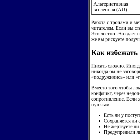
Альтернативная
вселенная (AU)
Работа с тропами и ме
читателем. Если вы ст
Это честно. Это дает 
же вы рискуете получи
Как избежать
Писать сложно. Иногда
никогда бы не заговор
«подружились» или «п
Вместо того чтобы лом
конфликт, через недо
сопротивление. Если ж
пунктам:
Есть ли у посту
Сохраняется ли 
Не жертвуете ли
Предупредили ли