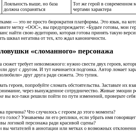
Лояльность выше, но база
Тот же герой в современном м
должна сохраняться
чертами характера
тками — это не просто бюрократия платформы. Это язык, на кот
авите метку «ООС», вы предупреждаете: «Будьте готовы, мои ге
шанс найти свою аудиторию, которая готова принять такую верс
ть шквал негатива от тех, кто ждал каноничности.
 ловушки «сломанного» персонажа
 сюжет требует невозможного: нужно свести двух героев, котор
или друг с другом. И тут начинается подгонка. Автор ломает ха
олюбили» друг друга ради сюжета. Это тупик.
ать героев, попробуйте сломать обстоятельства. Заставьте их вз
понимание, через вынужденное сотрудничество. Живые эмоции ро
е вы все-таки решили пойти по пути изменений, проверьте себя
пка причина? Что случилось с героем до этого момента?
его голос? Узнаваемы ли его реплики, если убрать имя говорящег
 вы логикой персонажа ради красивой сцены?
 вы читателей в аннотации или метках о возможных отклонения