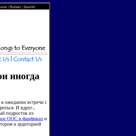
uguese | Russian | Spanish
ои иногда
 в ожидании встречи с
ться. И вдруг...
ый подросток из
акое ООС в фанфиках
и
втором и аудиторией