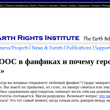
e) | Chinese (traditional) | Dutch | French | German | Greek | Italian | Japanese | Korean | Port
 ООС в фанфиках и почему гер
я»
когда вы впервые открываете любимый фанфик? Сердце замирает
 Вы знаете их привычки, их голос, их манеру смеяться или хмури
 был сдержанным аристократом, начинает вести себя как развязн
итатель спотыкается. Магия разрушена. Возникает вопрос:
что т
ься? Это тот самый момент, когда тонкая нить доверия между а