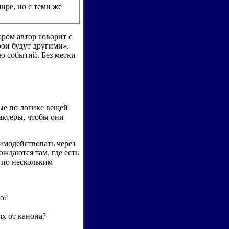
ире, но с теми же
ором автор говорит с
рои будут другими».
ию событий. Без метки
ые по логике вещей
рактеры, чтобы они
аимодействовать через
ждаются там, где есть
 по нескольким
о?
х от канона?