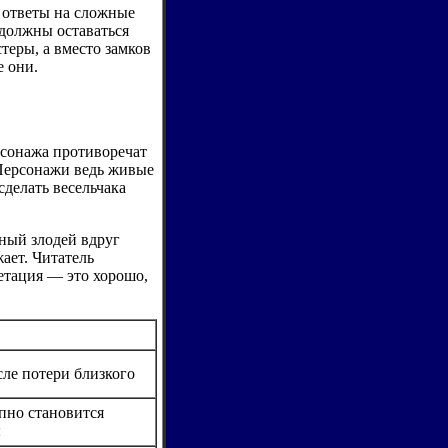
 ответы на сложные
должны оставаться
теры, а вместо замков
е они.
рсонажа противоречат
 Персонажи ведь живые
сделать весельчака
чный злодей вдруг
ает. Читатель
етация — это хорошо,
сле потери близкого
пно становится
ы