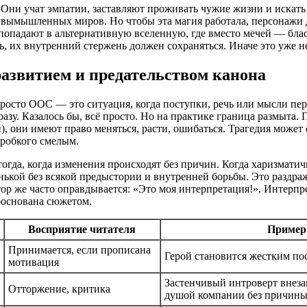
Они учат эмпатии, заставляют проживать чужие жизни и искать
 вымышленных миров. Но чтобы эта магия работала, персонажи 
попадают в альтернативную вселенную, где вместо мечей — блас
, их внутренний стержень должен сохраняться. Иначе это уже н
развитием и предательством канона
 просто ООС — это ситуация, когда поступки, речь или мысли пе
азу. Казалось бы, всё просто. Но на практике граница размыта.
, они имеют право меняться, расти, ошибаться. Трагедия может 
робкого смелым.
огда, когда изменения происходят без причин. Когда харизмати
ькой без всякой предыстории и внутренней борьбы. Это раздраж
ор же часто оправдывается: «Это моя интерпретация!». Интерпр
боснована сюжетом.
Восприятие читателя
Пример
Принимается, если прописана
Герой становится жестким по
мотивация
Застенчивый интроверт внеза
Отторжение, критика
душой компании без причин