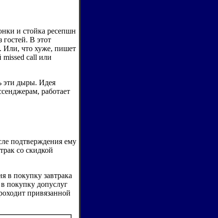
онки и стойка ресепшн
 гостей. В этот
. Или, что хуже, пишет
missed call или
 эти дыры. Идея
ссенджерам, работает
осле подтверждения ему
трак со скидкой
я в покупку завтрака
 в покупку допуслуг
проходит привязанной