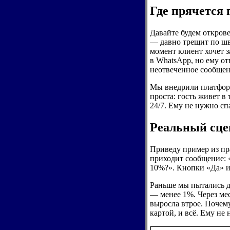
Где прячется
Давайте будем откров
— давно трещит по шва
момент клиент хочет з
в WhatsApp, но ему от
неотвеченное сообщен
Мы внедрили платформ
проста: гость живет в
24/7. Ему не нужно сп
Реальный сцен
Приведу пример из пра
приходит сообщение: «
10%?». Кнопки «Да» и
Раньше мы пытались де
— менее 1%. Через ме
выросла втрое. Почему
картой, и всё. Ему не