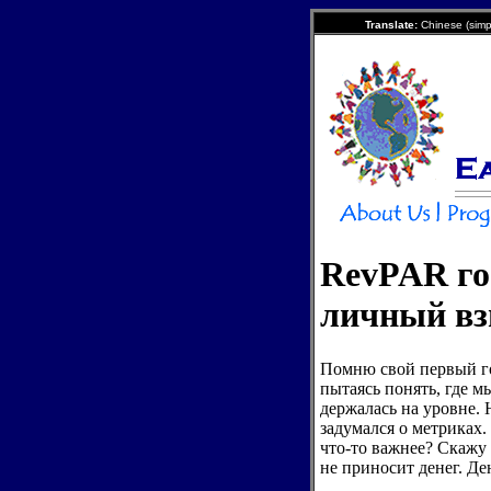
Translate:
Chinese (simpl
RevPAR го
личный вз
Помню свой первый го
пытаясь понять, где м
держалась на уровне. 
задумался о метриках
что-то важнее? Скажу 
не приносит денег. Де