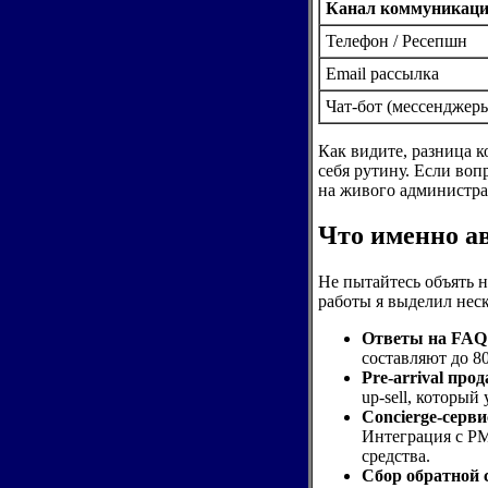
Канал коммуникац
Телефон / Ресепшн
Email рассылка
Чат-бот (мессенджер
Как видите, разница к
себя рутину. Если воп
на живого администра
Что именно ав
Не пытайтесь объять н
работы я выделил неск
Ответы на FAQ
составляют до 8
Pre-arrival про
up-sell, которы
Concierge-серви
Интеграция с PM
средства.
Сбор обратной 