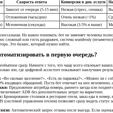
ии
Скорость ответа
Конверсия в доп. услуги
На
Зависит от очереди (5-15 мин)
Низкая (стресс, спешка)
Вы
Отложенная (часы/дни)
Очень низкая (<1%)
Ср
ы)
Мгновенная (секунды)
Высокая (3-5% и выше)
Ми
олоссальная. Но важно понимать: бот не заменяет человека полн
рос сложный или гость раздражен, система seamlessly (незаметно
тора. Это баланс, который нужно найти.
томатизировать в первую очередь?
еобъятное сразу. Начните с того, что чаще всего отвлекает ваших
олько зон, где цифровой ассистент показывает наилучшие резуль
:
«Во сколько заселение?», «Есть ли парковка?», «Можно ли с со
0% входящих обращений. Пусть бот отвечает на них мгновенно, 
дажи:
Предложение апгрейда номера, раннего заезда или позднег
й увеличивает ADR без дополнительных затрат на маркетинг.
с:
Бронирование столиков в ресторане отеля, заказ еды в номер, 
S (системой управления отелем) позволяет сразу видеть статус з
связи:
Автоматический запрос отзыва после выезда. Если оценк