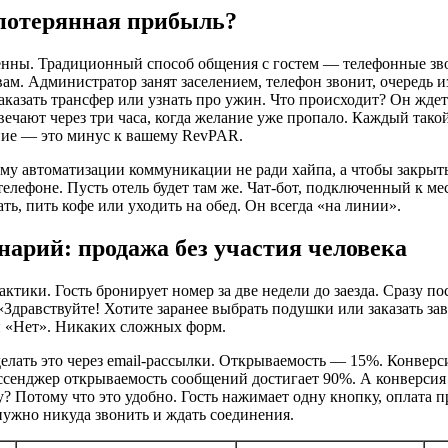
 потерянная прибыль?
енны. Традиционный способ общения с гостем — телефонные зв
м. Администратор занят заселением, телефон звонит, очередь из
аказать трансфер или узнать про ужин. Что происходит? Он ждет
вечают через три часа, когда желание уже пропало. Каждый такой 
ие — это минус к вашему RevPAR.
у автоматизации коммуникации не ради хайпа, а чтобы закрыть
 телефоне. Пусть отель будет там же. Чат-бот, подключенный к ме
ать, пить кофе или уходить на обед. Он всегда «на линии».
арий: продажа без участия человека
ктики. Гость бронирует номер за две недели до заезда. Сразу п
Здравствуйте! Хотите заранее выбрать подушки или заказать зав
 «Нет». Никаких сложных форм.
лать это через email-рассылки. Открываемость — 15%. Конверси
ссенджер открываемость сообщений достигает 90%. А конверсия
? Потому что это удобно. Гость нажимает одну кнопку, оплата 
 нужно никуда звонить и ждать соединения.