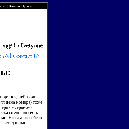
uguese | Russian | Spanish
ры:
и до поздней ночи,
няя цена номера) тоже
впервые серьезно
оказатель или есть
ас. Но сам по себе он
а эти данные.