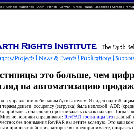
e) | Chinese (traditional) | Dutch | French | German | Greek | Italian | Japanese | Korean | Port
стиницы это больше, чем циф
гляд на автоматизацию продаж
д в управлении небольшим бутик-отелем. Я сидел над таблицам
ы теряем деньги. occupancy (загрузка) была неплохой, ADR (сред
Но прибыль... она словно просачивалась сквозь пальцы. Тогда я 
. Многие новички спрашивают:
RevPAR гостиницы это
главный п
честно: без понимания RevPAR вы летите вслепую. Это ваш комп
ньги приносят действия, которые вы предпринимаете, опираясь н